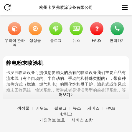
杭州卡罗弗喷涂设备有限公司
우리에 관하
생성물
블로그
뉴스
FAQS
연락하기
여
静电粉末喷涂机
卡罗弗喷涂设备可提供您要购买的所有的喷涂设备我们主要产品有
流水线（有全自动的、半自动的、手动的和特殊类型的），带多种
加热方式（燃油、燃气和电）的固化炉和烘干炉，滤芯式或旋风式
粉末回收系统，输送系统，喷淋或者是浸渍类型的前处理系统，等
더보기
等已荣获欧盟CE认证和中国制造的SGS认证。 我们有一支经验丰富
的团队，在粉末喷涂行业和钣金件加工等行业从业多年。我们可以
生产并设计各种类型的粉末喷涂设备配件和钣金件加工，我们也可
생성물
키워드
블로그
뉴스
케이스
FAQs
以根据图纸OEM加工，我们拥有CNC车床，CNC冲床，铣床，折弯
핫링크
机，裁剪机器和普通车床等 卡罗弗是粉末喷涂设备的创新者，已
개인정보 보호
서비스 조항
经出口到100多个国家了，包括美国、墨西哥、俄罗斯、波兰、英
国、德国等很多其他国家。卡罗弗是当今粉末喷涂设备行业增长最